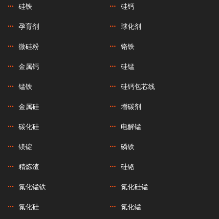
硅铁
硅钙
孕育剂
球化剂
微硅粉
铬铁
金属钙
硅锰
锰铁
硅钙包芯线
金属硅
增碳剂
碳化硅
电解锰
镁锭
磷铁
精炼渣
硅铬
氮化锰铁
氮化硅锰
氮化硅
氮化锰