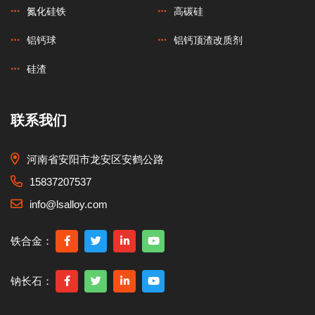
氮化硅铁
高碳硅
铝钙球
铝钙顶渣改质剂
硅渣
联系我们
河南省安阳市龙安区安鹤公路
15837207537
info@lsalloy.com
铁合金：
钠长石：