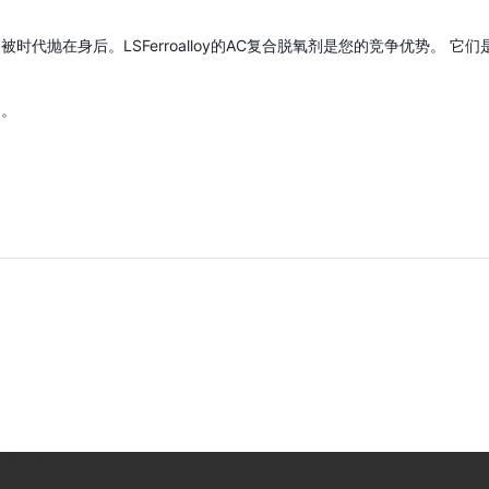
是被时代抛在身后。
LSFerroalloy的AC复合脱氧剂是您的竞争优势。
它们
了。