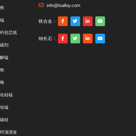
info@lsalloy.com
铁
锰
铁合金：
钙包芯线
钠长石：
碳剂
解锰
铁
铬
化硅锰
化锰
碳硅
钙顶渣改