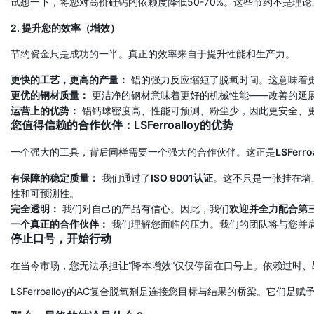
试想一下，将您对高价硅钙的依赖度降低50-70%。这些节约不是
2. 提升您的效率（增效）
节约资金只是成功的一半。真正的效率来自于提升性能和生产力。
更快的工艺，更高的产量：
铝的强力反应缩短了脱氧时间。这意味着
更优的钢材质量：
更洁净的钢材意味着更好的机械性能——改善的延
运营上的优势：
铝钙球密度高、性能可预测、粉尘少，因此更安全、
您值得信赖的合作伙伴：LSFerroalloy的优势
一个强大的工具，背后同样需要一个强大的合作伙伴。这正是
LSFerro
有保障的稳定质量：
我们通过了
ISO 9001认证
。这不只是一张挂在墙
性和可预测性。
完全透明：
我们对自己的产品有信心。因此，我们
欢迎并全力配合第
一个真正的合作伙伴：
我们理解您面临的压力。我们的团队将与您并
停止口号，开始行动
在当今市场，您无法承担让“降本增效”仅仅停留在口号上。依赖过时
LSFerroalloy的AC复合脱氧剂
是连接您目标与结果的桥梁。它们是赋