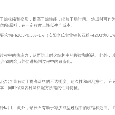
干燥收缩和变形，提高干燥性能，缩短干燥时间。
烧成时可作
和陶瓷原料，在一定程度上降低生产成本。
要求为
Fe2O3<0.3%~1%
（安阳李氏实业钠长石粉
Fe2O3
为
0.1
过程中的热应力，从而防止耐火结构中的裂纹和断裂。
此外，
混合物的熔点并促进烧制过程中的致密化。
氧化铝含量有助于提高涂料的不透明度、耐久性和耐刮擦性。
它
本，同时保持各种涂料配方所需的性能特征。
种应用。
此外，钠长石有助于减少成型过程中的收缩和翘曲。