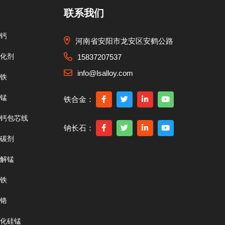
联系我们
钙
河南省安阳市龙安区安鹤公路
化剂
15837207537
info@lsalloy.com
铁
锰
铁合金：
钙包芯线
钠长石：
碳剂
解锰
铁
铬
化硅锰