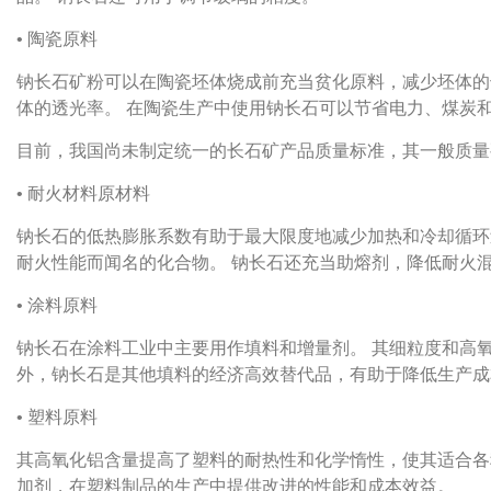
• 陶瓷原料
钠长石矿粉可以在陶瓷坯体烧成前充当贫化原料，减少坯体的
体的透光率。
在陶瓷生产中使用钠长石可以节省电力、煤炭
目前，我国尚未制定统一的长石矿产品质量标准，其一般质量
• 耐火材料原材料
钠长石的低热膨胀系数有助于最大限度地减少加热和冷却循环
耐火性能而闻名的化合物。
钠长石还充当助熔剂，降低耐火
• 涂料原料
钠长石在涂料工业中主要用作填料和增量剂。
其细粒度和高
外，钠长石是其他填料的经济高效替代品，有助于降低生产成
• 塑料原料
其高氧化铝含量提高了塑料的耐热性和化学惰性，使其适合各
加剂，在塑料制品的生产中提供改进的性能和成本效益。