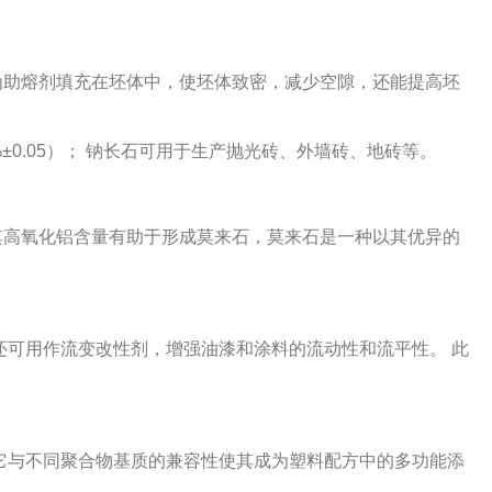
为助熔剂填充在坯体中，使坯体致密，减少空隙，还能提高坯
%
±
0.05
）； 钠长石可用于生产抛光砖、外墙砖、地砖等。
其高氧化铝含量有助于形成莫来石，莫来石是一种以其优异的
还可用作流变改性剂，增强油漆和涂料的流动性和流平性。
此
它与不同聚合物基质的兼容性使其成为塑料配方中的多功能添