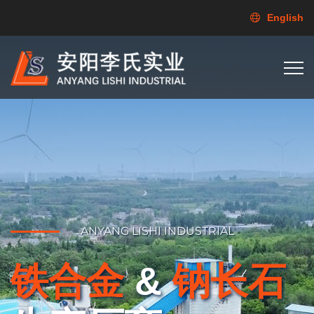
English
ANYANG LISHI INDUSTRIAL
铁合金
&
钠长石