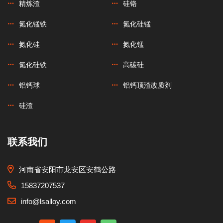
精炼渣
硅铬
氮化锰铁
氮化硅锰
氮化硅
氮化锰
氮化硅铁
高碳硅
铝钙球
铝钙顶渣改质剂
硅渣
联系我们
河南省安阳市龙安区安鹤公路
15837207537
info@lsalloy.com