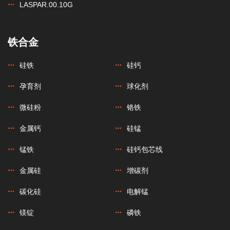
LASPAR.00.10G
铁合金
硅铁
硅钙
孕育剂
球化剂
微硅粉
铬铁
金属钙
硅锰
锰铁
硅钙包芯线
金属硅
增碳剂
碳化硅
电解锰
镁锭
磷铁